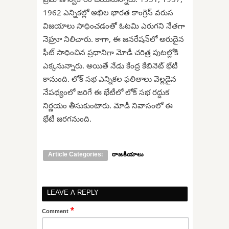
ప్రమాణ స్వీకారం చేయనున్నారు. 1951, 1957,
1962 ఎన్నికల్లో అఖిల భారత కాంగ్రెస్ వరుస
విజయాలు సాధించడంతో ఓటమి ఎరుగని నేతగా
నెహ్రూ నిలిచారు. కాగా, ఈ జనరేషన్‌లో అరుదైన
ఫీట్ సాధించిన ప్రధానిగా మోడీ చరిత్ర పుటల్లోకి
ఎక్కనున్నారు. అయితే నేడు కేంద్ర కేబినెట్ భేటీ
కానుంది. లోక్ సభ ఎన్నికల ఫలితాలు వెల్లడైన
నేపథ్యంలో జరిగే ఈ భేటీలో లోక్ సభ రద్దుక
నిర్ణయం తీసుకుంటారు. మోడీ నివాసంలో ఈ
భేటీ జరగనుంది.
Article Categories:
రాజకీయాలు
LEAVE A REPLY
*
Comment