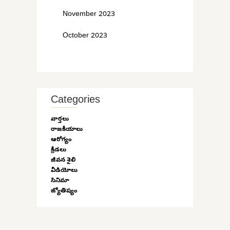
November 2023
October 2023
Categories
వార్తలు
రాజకీయాలు
ఆరోగ్యం
క్రీడలు
జీవన శైలి
వీడియోలు
సినిమా
జ్యోతిష్యం