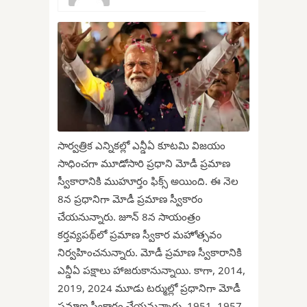
సార్వత్రిక ఎన్నికల్లో ఎన్డీఏ కూటమి విజయం
సాధించగా మూడోసారి ప్రధాని మోడీ ప్రమాణ
స్వీకారానికి ముహూర్తం ఫిక్స్ అయింది. ఈ నెల
8న ప్రధానిగా మోడీ ప్రమాణ స్వీకారం
చేయనున్నారు. జూన్ 8న సాయంత్రం
కర్తవ్యపథ్‌లో ప్రమాణ స్వీకార మహోత్సవం
నిర్వహించనున్నారు. మోడీ ప్రమాణ స్వీకారానికి
ఎన్డీఏ పక్షాలు హాజరుకానున్నాయి. కాగా, 2014,
2019, 2024 మూడు టర్ముల్లో ప్రధానిగా మోడీ