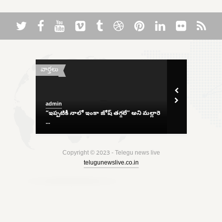
వార్తలు
రాజకీయాలు
admin
admin
 శుభవార్త!
“ఇప్పటికీ నాలో ఇంకా జోష్ తగ్గలే” అని మల్లారె
తెలంగాణ మంత్రుల
...
...
Copyright © 2023 - Telegu news live
telugunewslive.co.in