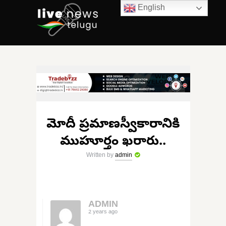
English
మోదీ ప్రమాణస్వీకారానికి
ముహూర్తం ఖరారు..
Written by
admin
ADMIN
2 years ago