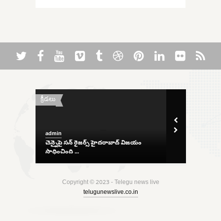
క్రీడలు
వార్తలు
admin
admin
్గిన బస్
చెన్నైపై సన్ రైజర్స్ హైదరాబాద్ విజయం
కర్ణాటకలో ₹5.5
సాధించింది ...
పట్టుబడింది ...
Copyright © 2023 - Telegu news live
telugunewslive.co.in