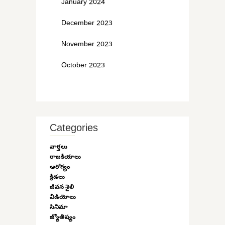
January 2024
December 2023
November 2023
October 2023
Categories
వార్తలు
రాజకీయాలు
ఆరోగ్యం
క్రీడలు
జీవన శైలి
వీడియోలు
సినిమా
జ్యోతిష్యం