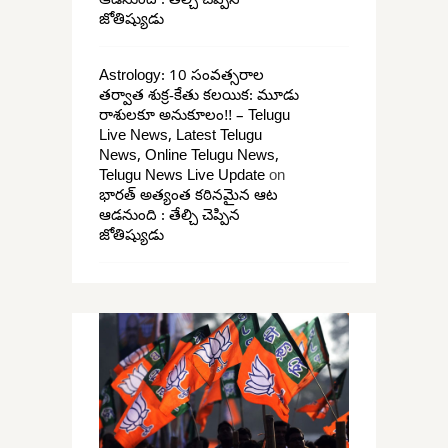
ఆడనుంది : తేల్చి చెప్పిన
జోతిష్యుడు
Astrology: 10 సంవత్సరాల
తర్వాత శుక్ర-కేతు కలయిక: మూడు
రాశులకూ అనుకూలం!! – Telugu
Live News, Latest Telugu
News, Online Telugu News,
Telugu News Live Update
on
భారత్ అత్యంత కఠినమైన ఆట
ఆడనుంది : తేల్చి చెప్పిన
జోతిష్యుడు