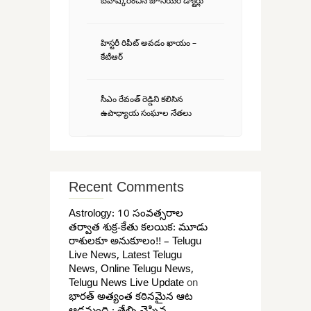
బహిష్కరించిన జూనియర్ డాక్టర్లు
హిస్టరీ రిపీట్ అవడం ఖాయం –
కేటీఆర్
సీఎం రేవంత్ రెడ్డిని కలిసిన
ఉపాధ్యాయ సంఘాల నేతలు
Recent Comments
Astrology: 10 సంవత్సరాల
తర్వాత శుక్ర-కేతు కలయిక: మూడు
రాశులకూ అనుకూలం!! – Telugu
Live News, Latest Telugu
News, Online Telugu News,
Telugu News Live Update
on
భారత్ అత్యంత కఠినమైన ఆట