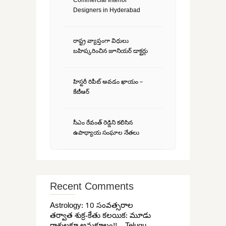
Commercial Interior
Designers in Hyderabad
రాష్ట్ర వ్యాప్తంగా విధులు
బహిష్కరించిన జూనియర్ డాక్టర్లు
హిస్టరీ రిపీట్ అవడం ఖాయం –
కేటీఆర్
సీఎం రేవంత్ రెడ్డిని కలిసిన
ఉపాధ్యాయ సంఘాల నేతలు
Recent Comments
Astrology: 10 సంవత్సరాల
తర్వాత శుక్ర-కేతు కలయిక: మూడు