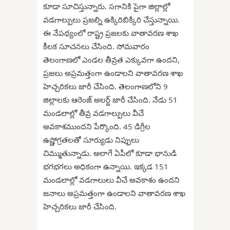
కూడా సూచిస్తున్నారు. సగానికి పైగా జిల్లాల్లో
వడగాల్పులు ప్రజల్ని ఉక్కిరిబిక్కిరి చేస్తున్నాయి.
ఈ నేపథ్యంలో రాష్ట్ర ప్రజలకు వాతావరణ శాఖ
కీలక సూచనలు చేసింది. సోమవారం
తెలంగాణలో ఎండల తీవ్రత ఎక్కువగా ఉందని,
ప్రజలు అప్రమత్తంగా ఉండాలని వాతావరణ శాఖ
హెచ్చరికలు జారీ చేసింది. తెలంగాణలోని 9
జిల్లాలకు ఆరెంజ్ అలర్ట్ జారీ చేసింది. నేడు 51
మండలాల్లో తీవ్ర వడగాల్పులు వీచే
అవకాశముందని పేర్కొంది. 45 డిగ్రీల
ఉష్ణోగ్రతలతో సూర్యుడు నిప్పులు
చిమ్ముతున్నాడు. అలాగే ఏపీలో కూడా భానుడి
భగభగలు అధికంగా ఉన్నాయి. ఇక్కడ 151
మండలాల్లో వడగాలులు వీచే అవకాశం ఉందని
జనాలు అప్రమత్తంగా ఉండాలని వాతావరణ శాఖ
హెచ్చరికలు జారీ చేసింది.