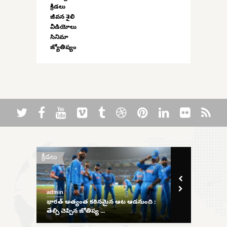
క్రీడలు
జీవన శైలి
వీడియోలు
సినిమా
జ్యోతిష్యం
క్రీడలు
వార్తలు
admin
admin
aily
భారత్ అత్యంత కఠినమైన ఆట ఆడనుంది :
టీఆర్ఎస్ ఆవిర
తేల్చి చెప్పిన జోతిష్య ...
పూర్తిR ...