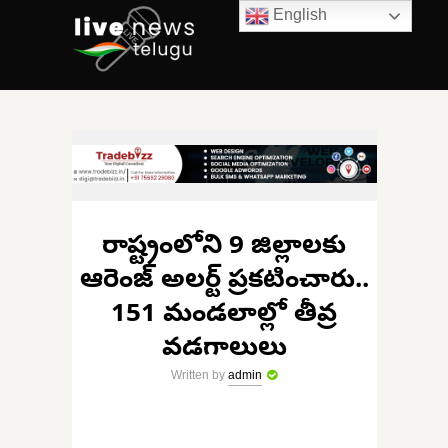
English
రాష్ట్రంలోని 9 జిల్లాలకు
ఆరెంజ్ అలర్ట్ ప్రకటించారు..
151 మండలాల్లో తీవ్ర
వడగాలులు
Written by
admin