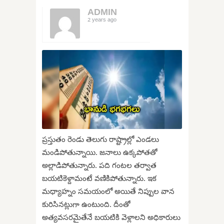
ADMIN
2 years ago
ప్రస్తుతం రెండు తెలుగు రాష్ట్రాల్లో ఎండలు
మండిపోతున్నాయి. జనాలు ఉక్కపోతతో
అల్లాడిపోతున్నారు. పది గంటల తర్వాత
బయటికెళ్దామంటే వణికిపోతున్నారు. ఇక
మధ్యాహ్నం సమయంలో అయితే నిప్పుల వాన
కురిసినట్లుగా ఉంటుంది. దీంతో
అత్యవసరమైతేనే బయటికి వెళ్లాలని అధికారులు